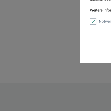
P
Weitere Info
Notwen