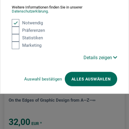
Weitere Informationen finden Sie in unserer
Datenschutzerklärung
.
Notwendig
Präferenzen
Statistiken
Marketing
Details zeigen
Auswahl bestätigen
ALLES AUSWÄHLEN
The Green Box
On the Edges of Graphic Design from A—Z—∞
32,00
*
EUR