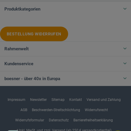
Produktkategorien
BESTELLUNG WIDERRUFEN
Rahmenwelt
Kundenservice
boesner - über 40x in Europa
Impressum
Newsletter
Sitemap
Kontakt
Versand und Zahlung
AGB
Beschwerden-Streitschlichtung
Widerrufsrecht
Widerrufsformular
Datenschutz
Barrierefreiheitserklärung
* Inkl. MwSt. und zzgl. Versand (ab 250 € versandkostenfrei)