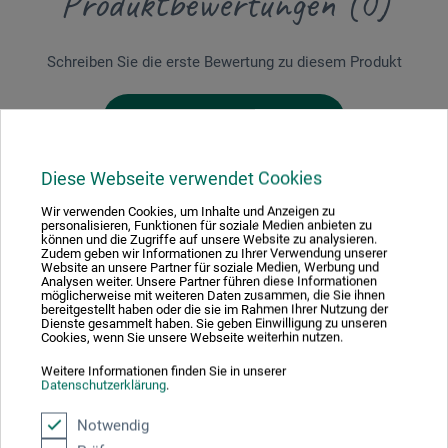
Produktbewertungen (0)
Schreiben Sie die erste Bewertung zu diesem Produkt
JETZT PRODUKT BEWERTEN
Diese Webseite verwendet Cookies
Wir verwenden Cookies, um Inhalte und Anzeigen zu
personalisieren, Funktionen für soziale Medien anbieten zu
können und die Zugriffe auf unsere Website zu analysieren.
Zudem geben wir Informationen zu Ihrer Verwendung unserer
Hersteller-Kontakt
Website an unsere Partner für soziale Medien, Werbung und
Analysen weiter. Unsere Partner führen diese Informationen
möglicherweise mit weiteren Daten zusammen, die Sie ihnen
bereitgestellt haben oder die sie im Rahmen Ihrer Nutzung der
Hier finden Sie die Kontaktdaten des Herstellers zu
Dienste gesammelt haben. Sie geben Einwilligung zu unseren
Cookies, wenn Sie unsere Webseite weiterhin nutzen.
diesem Produkt.
Weitere Informationen finden Sie in unserer
Datenschutzerklärung
.
boesner GmbH distribution + logistics
Notwendig
Liegnitzer Str. 17