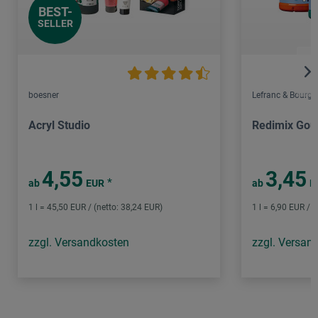
BEST-
SELLER
boesner
Lefranc & Bourge
Acryl Studio
Redimix Gou
4,55
3,45
*
ab
EUR
ab
E
1 l = 45,50 EUR / (netto: 38,24 EUR)
1 l = 6,90 EUR / (
zzgl. Versandkosten
zzgl. Versan