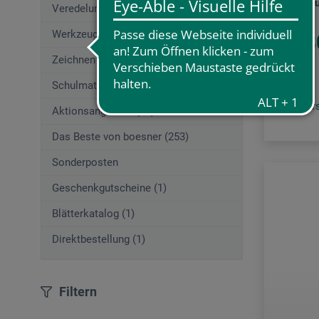
Lebensku
Veredelungstechniken (83)
Werkzeuge (167)
10,8
Zeichnen (580)
Schulmaterial (195)
zzgl. Ve
Aktionsangebote (29)
Das Beste von boesner (253)
Sonderposten
Geschenkgutscheine (1)
Blätterkatalog (1)
Direktbestellung (1)
Filtern