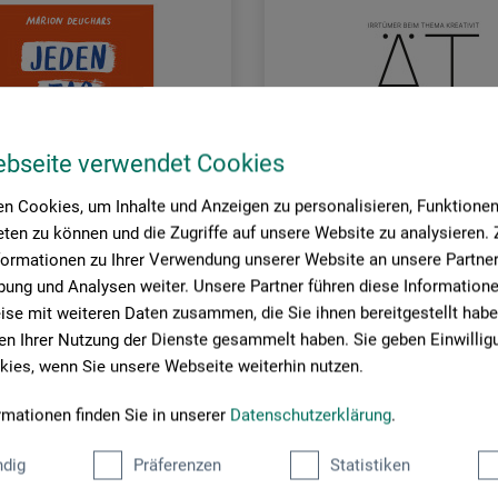
ebseite verwendet Cookies
n Cookies, um Inhalte und Anzeigen zu personalisieren, Funktionen 
ten zu können und die Zugriffe auf unsere Website zu analysieren
formationen zu Ihrer Verwendung unserer Website an unsere Partner 
ung und Analysen weiter. Unsere Partner führen diese Information
se mit weiteren Daten zusammen, die Sie ihnen bereitgestellt habe
ag
Bauhaus Universitätsverlag
n Ihrer Nutzung der Dienste gesammelt haben. Sie geben Einwillig
ies, wenn Sie unsere Webseite weiterhin nutzen.
 kreativ sein
Irrtümer beim Thema Kreativi
rmationen finden Sie in unserer
Datenschutzerklärung
.
0
24,00
dig
Präferenzen
Statistiken
*
*
EUR
EUR