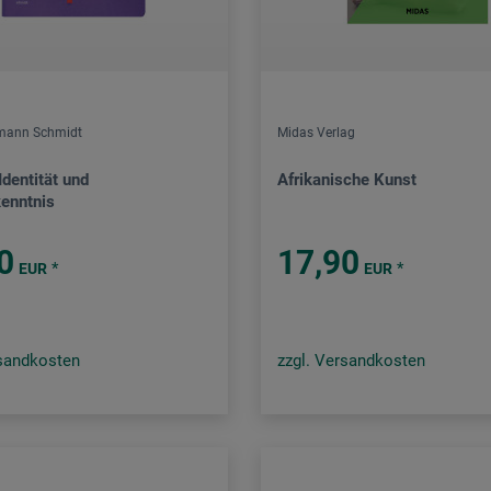
rmann Schmidt
Midas Verlag
Identität und
Afrikanische Kunst
kenntnis
0
17,90
*
*
EUR
EUR
rsandkosten
zzgl. Versandkosten