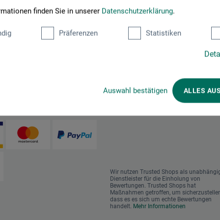
rmationen finden Sie in unserer
Datenschutzerklärung
.
dig
Präferenzen
Statistiken
Deta
Auswahl bestätigen
ALLES AU
en im Onlineshop
Das sagen unsere Kunden
Wir nutzen Trusted Shops als unabhängi
Dienstleister für die Einholung von
Bewertungen. Trusted Shops hat
Maßnahmen getroffen, um sicherzustellen
dass es es sich um echte Bewertungen
handelt.
Mehr Informationen