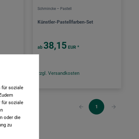
Schmincke – Pastell
Künstler-Pastellfarben-Set
38,15
*
ab
EUR
zzgl. Versandkosten
für soziale
. Zudem
für soziale
1
en
n oder die
ung zu