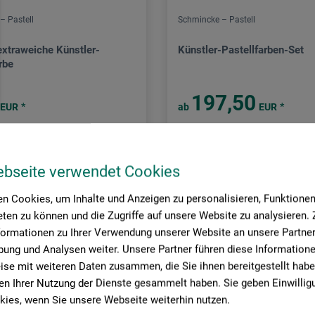
– Pastell
Schmincke – Pastell
extraweiche Künstler-
Künstler-Pastellfarben-Set
rbe
197,50
*
*
EUR
ab
EUR
rsandkosten
zzgl. Versandkosten
ebseite verwendet Cookies
n Cookies, um Inhalte und Anzeigen zu personalisieren, Funktionen 
ten zu können und die Zugriffe auf unsere Website zu analysieren
formationen zu Ihrer Verwendung unserer Website an unsere Partner 
Seite:
ung und Analysen weiter. Unsere Partner führen diese Information
se mit weiteren Daten zusammen, die Sie ihnen bereitgestellt habe
n Ihrer Nutzung der Dienste gesammelt haben. Sie geben Einwillig
ies, wenn Sie unsere Webseite weiterhin nutzen.