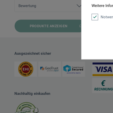
von
4,20 EUR
bis
197,50 EUR
Weitere Info
Bewertung
Notwen
und mehr
PRODUKTE ANZEIGEN
und mehr
und mehr
und mehr
Ausgezeichnet sicher
Zahlungsart
Nachhaltig einkaufen