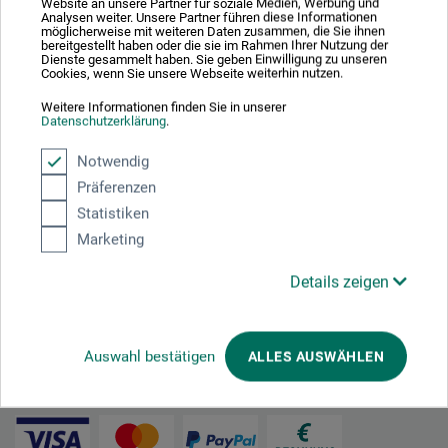
Website an unsere Partner für soziale Medien, Werbung und
Analysen weiter. Unsere Partner führen diese Informationen
möglicherweise mit weiteren Daten zusammen, die Sie ihnen
bereitgestellt haben oder die sie im Rahmen Ihrer Nutzung der
Dienste gesammelt haben. Sie geben Einwilligung zu unseren
Cookies, wenn Sie unsere Webseite weiterhin nutzen.
Nachhaltig einkaufen
Weitere Informationen finden Sie in unserer
Datenschutzerklärung
.
Notwendig
Präferenzen
Statistiken
Marketing
Mit diesem Logo möchten wir zeigen, dass wir Kunde bei Der Grüne Punkt –
Details zeigen
Duales System Deutschland GmbH sind und unsere Verkaufsverpackungen
für Deutschland am dualen System Der Grüne Punkt beteiligen.
Weitere Informationen zu unserer Teilnahme können Sie diesem
Zertifikat
entnehmen.
Auswahl bestätigen
ALLES AUSWÄHLEN
Zahlungsarten im Onlineshop