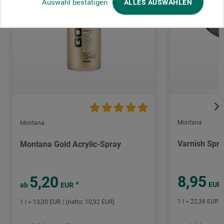
Auswahl bestätigen
ALLES AUSWÄHLEN
Montana
Montana
Varnish Spr
Montana Gold Acrylic-Spray
8,95
5,20
*
EUR
ab
EUR
1 l = 22,38 EUR /
1 l = 13,00 EUR / (netto: 10,92 EUR)