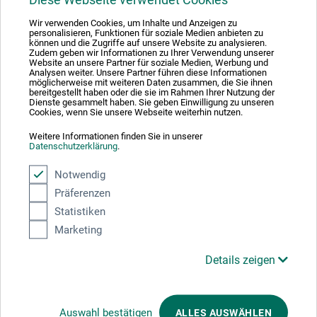
Duales System Deutschland GmbH sind und unsere Verkaufsverpackungen
für Deutschland am dualen System Der Grüne Punkt beteiligen.
Wir verwenden Cookies, um Inhalte und Anzeigen zu
personalisieren, Funktionen für soziale Medien anbieten zu
Weitere Informationen zu unserer Teilnahme können Sie diesem
Zertifikat
können und die Zugriffe auf unsere Website zu analysieren.
entnehmen.
Zudem geben wir Informationen zu Ihrer Verwendung unserer
Website an unsere Partner für soziale Medien, Werbung und
Analysen weiter. Unsere Partner führen diese Informationen
Zahlungsarten im Onlineshop
möglicherweise mit weiteren Daten zusammen, die Sie ihnen
bereitgestellt haben oder die sie im Rahmen Ihrer Nutzung der
Dienste gesammelt haben. Sie geben Einwilligung zu unseren
Cookies, wenn Sie unsere Webseite weiterhin nutzen.
Weitere Informationen finden Sie in unserer
Datenschutzerklärung
.
Das sagen unsere Kunden
Notwendig
Präferenzen
Statistiken
Marketing
Details zeigen
Wir nutzen Trusted Shops als unabhängigen Dienstleister für die Einholung
Auswahl bestätigen
ALLES AUSWÄHLEN
von Bewertungen. Trusted Shops hat Maßnahmen getroffen, um