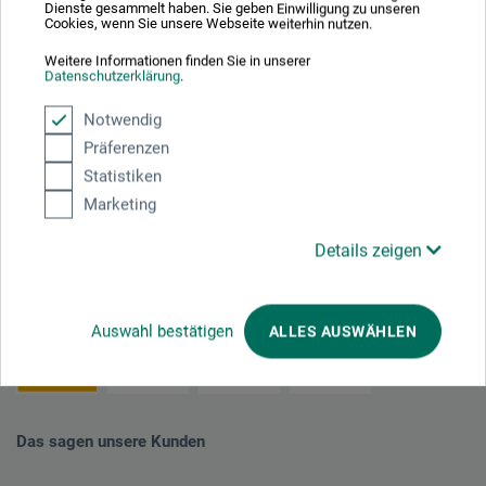
Nachhaltig einkaufen
Dienste gesammelt haben. Sie geben Einwilligung zu unseren
Cookies, wenn Sie unsere Webseite weiterhin nutzen.
Weitere Informationen finden Sie in unserer
Datenschutzerklärung
.
Notwendig
Präferenzen
Statistiken
Mit diesem Logo möchten wir zeigen, dass wir Kunde bei Der Grüne Punkt –
Marketing
Duales System Deutschland GmbH sind und unsere Verkaufsverpackungen
für Deutschland am dualen System Der Grüne Punkt beteiligen.
Details zeigen
Weitere Informationen zu unserer Teilnahme können Sie diesem
Zertifikat
entnehmen.
Zahlungsarten im Onlineshop
Auswahl bestätigen
ALLES AUSWÄHLEN
Das sagen unsere Kunden