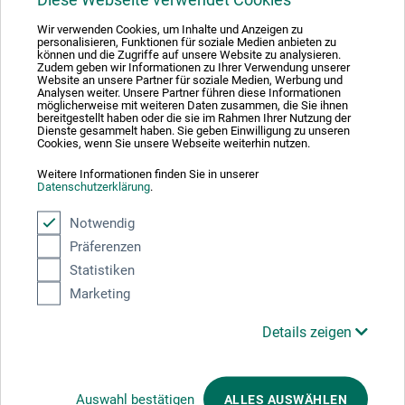
Duales System Deutschland GmbH sind und unsere Verkaufsverpackungen
für Deutschland am dualen System Der Grüne Punkt beteiligen.
Wir verwenden Cookies, um Inhalte und Anzeigen zu
personalisieren, Funktionen für soziale Medien anbieten zu
Weitere Informationen zu unserer Teilnahme können Sie diesem
Zertifikat
können und die Zugriffe auf unsere Website zu analysieren.
entnehmen.
Zudem geben wir Informationen zu Ihrer Verwendung unserer
Website an unsere Partner für soziale Medien, Werbung und
Analysen weiter. Unsere Partner führen diese Informationen
Zahlungsarten im Onlineshop
möglicherweise mit weiteren Daten zusammen, die Sie ihnen
bereitgestellt haben oder die sie im Rahmen Ihrer Nutzung der
Dienste gesammelt haben. Sie geben Einwilligung zu unseren
Cookies, wenn Sie unsere Webseite weiterhin nutzen.
Weitere Informationen finden Sie in unserer
Datenschutzerklärung
.
Das sagen unsere Kunden
Notwendig
Präferenzen
Statistiken
Marketing
Details zeigen
Wir nutzen Trusted Shops als unabhängigen Dienstleister für die Einholung
Auswahl bestätigen
ALLES AUSWÄHLEN
von Bewertungen. Trusted Shops hat Maßnahmen getroffen, um