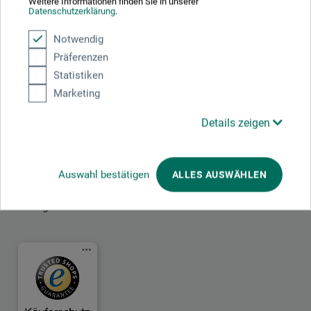
Weitere Informationen finden Sie in unserer
Datenschutzerklärung
.
Notwendig
Mit diesem Logo möchten wir zeigen, dass wir Kunde bei Der Grüne Punkt –
Präferenzen
Duales System Deutschland GmbH sind und unsere Verkaufsverpackungen
für Deutschland am dualen System Der Grüne Punkt beteiligen.
Statistiken
Weitere Informationen zu unserer Teilnahme können Sie diesem
Zertifikat
Marketing
entnehmen.
Details zeigen
Zahlungsarten im Onlineshop
Auswahl bestätigen
ALLES AUSWÄHLEN
Das sagen unsere Kunden