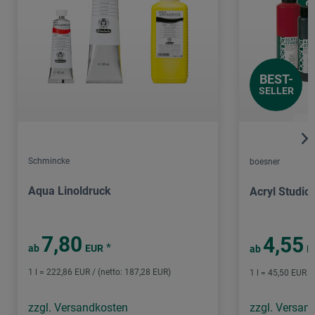
BEST-
SELLER
Schmincke
boesner
Aqua Linoldruck
Acryl Studio
7,80
4,55
*
ab
EUR
ab
E
1 l = 222,86 EUR / (netto: 187,28 EUR)
1 l = 45,50 EUR /
zzgl. Versandkosten
zzgl. Versan