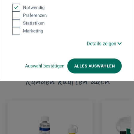
Hahnemühle FineArt GmbH
Notwendig
Hahnestr. 5
Präferenzen
Statistiken
37586 Dassel
Marketing
DEUTSCHLAND
Details zeigen
info@hahnemuehle.com
Auswahl bestätigen
ALLES AUSWÄHLEN
Kunden kauften auch