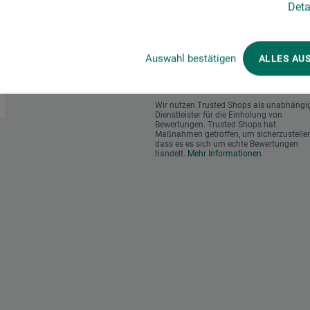
Deta
en im Onlineshop
Das sagen unsere Kunden
Auswahl bestätigen
ALLES AU
Wir nutzen Trusted Shops als unabhängi
Dienstleister für die Einholung von
Bewertungen. Trusted Shops hat
Maßnahmen getroffen, um sicherzustellen
dass es es sich um echte Bewertungen
handelt.
Mehr Informationen