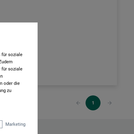
für soziale
. Zudem
für soziale
en
n oder die
ung zu
1
Marketing