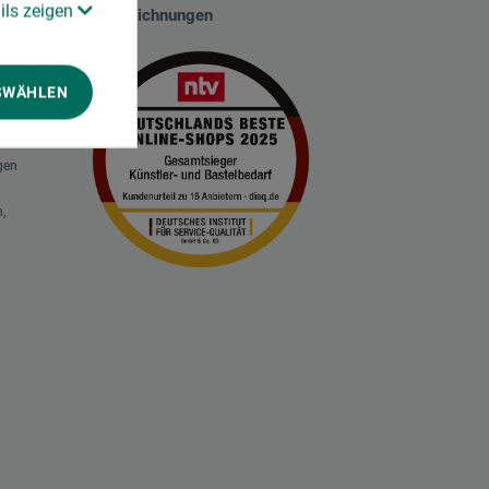
ils zeigen
Auszeichnungen
SWÄHLEN
gen
,