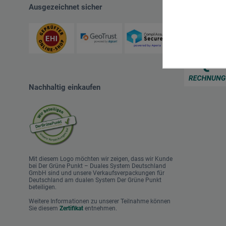
Ausgezeichnet sicher
Zahlungsart
Nachhaltig einkaufen
Mit diesem Logo möchten wir zeigen, dass wir Kunde
bei Der Grüne Punkt – Duales System Deutschland
GmbH sind und unsere Verkaufsverpackungen für
Deutschland am dualen System Der Grüne Punkt
beteiligen.
Weitere Informationen zu unserer Teilnahme können
Sie diesem
Zertifikat
entnehmen.