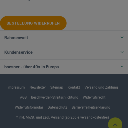
BESTELLUNG WIDERRUFEN
Rahmenwelt
Kundenservice
boesner - über 40x in Europa
Impressum
Newsletter
Sitemap
Kontakt
Versand und Zahlung
AGB
Beschwerden-Streitschlichtung
Widerrufsrecht
Widerrufsformular
Datenschutz
Barrierefreiheitserklärung
* Inkl. MwSt. und zzgl. Versand (ab 250 € versandkostenfrei)