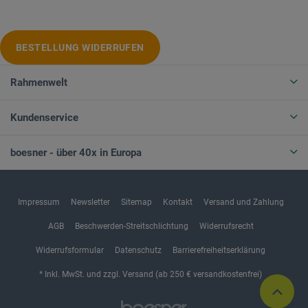
BESTELLUNG WIDERRUFEN
Rahmenwelt
Kundenservice
boesner - über 40x in Europa
Impressum
Newsletter
Sitemap
Kontakt
Versand und Zahlung
AGB
Beschwerden-Streitschlichtung
Widerrufsrecht
Widerrufsformular
Datenschutz
Barrierefreiheitserklärung
* Inkl. MwSt. und zzgl. Versand (ab 250 € versandkostenfrei)