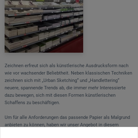
Zeichnen erfreut sich als künstlerische Ausdrucksform nach
wie vor wachsender Beliebtheit. Neben klassischen Techniken
zeichnen sich mit „Urban Sketching“ und „Handlettering“
neuere, spannende Trends ab, die immer mehr Interessierte
dazu bewegen, sich mit diesen Formen künstlerischen
Schaffens zu beschäftigen.
Um für alle Anforderungen das passende Papier als Malgrund
anbieten zu können, haben wir unser Angebot in diesem
Bereich neu strukturiert und präsentiert.