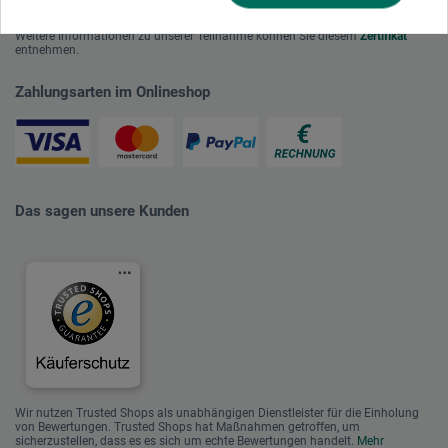
für Deutschland am dualen System Der Grüne Punkt beteiligen.
Weitere Informationen zu unserer Teilnahme können Sie diesem
Zertifikat
entnehmen.
Zahlungsarten im Onlineshop
Das sagen unsere Kunden
Wir nutzen Trusted Shops als unabhängigen Dienstleister für die Einholung
von Bewertungen. Trusted Shops hat Maßnahmen getroffen, um
sicherzustellen, dass es es sich um echte Bewertungen handelt.
Mehr