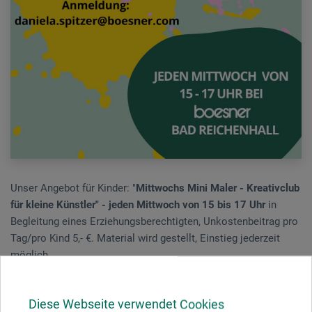
Unser Angebot für Kinder: "
Mittwochs Mini Maler - Kreativclub
für kleine Künstler" - jeden Mittwoch von 15 bis 17 Uhr
in
Begleitung eines Erziehungsberechtigten, Unkostenbeitrag pro
Tag/pro Kind 5,- €. Material wird gestellt, Einstieg jederzeit
möglich.
Anmeldung erbeten an
daniela.spitzer@boesner.com
Diese Webseite verwendet Cookies