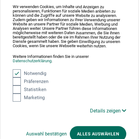
Wir verwenden Cookies, um Inhalte und Anzeigen zu
personalisieren, Funktionen für soziale Medien anbieten zu
können und die Zugriffe auf unsere Website zu analysieren.
Zudem geben wir Informationen zu Ihrer Verwendung unserer
Teilen:
Website an unsere Partner für soziale Medien, Werbung und
Analysen weiter. Unsere Partner führen diese Informationen
möglicherweise mit weiteren Daten zusammen, die Sie ihnen
bereitgestellt haben oder die sie im Rahmen Ihrer Nutzung der
Dienste gesammelt haben. Sie geben Einwilligung zu unseren
Ausgezeichnet sicher
Cookies, wenn Sie unsere Webseite weiterhin nutzen.
Weitere Informationen finden Sie in unserer
Datenschutzerklärung
.
Notwendig
Nachhaltig einkaufen
Präferenzen
Statistiken
Marketing
Details zeigen
Mit diesem Logo möchten wir zeigen, dass wir Kunde bei Der Grüne Punkt –
Auswahl bestätigen
ALLES AUSWÄHLEN
Duales System Deutschland GmbH sind und unsere Verkaufsverpackungen