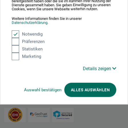
bereitgestellt haben oder die sie im Rahmen Ihrer Nutzung der
Dienste gesammelt haben. Sie geben Einwilligung zu unseren
Cookies, wenn Sie unsere Webseite weiterhin nutzen.
Ist das alles nicht ein guter Grund, sich wieder einmal mit der
Handschrift zu beschäftigen? Mit ihren Möglichkeiten zu
Weitere Informationen finden Sie in unserer
Datenschutzerklärung
.
experimentieren?
Wir empfehlen Ihnen das folgende Buch als experimenteller
Notwendig
Ideengeber und als Anleitung zum schönen Schreiben:
Präferenzen
Statistiken
Denise Lach: Schriftbilder - Experimentelle Kalligrafie
Marketing
Details zeigen
Teilen:
Auswahl bestätigen
ALLES AUSWÄHLEN
Ausgezeichnet sicher