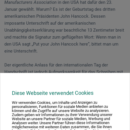
Manufacturers Association
in den USA hat dafür den 23.
Januar gewählt. Warum? Es ist der Geburtstag des dritten
amerikanischen Präsidenten John Hancock. Dessen
imposante Unterschrift auf der amerikanischen
Unabhängigkeitserklärung war beachtliche 13 Zentimeter breit
und machte die Signatur zum geflügelten Wort: Wenn man in
den USA sagt „Put your John Hancock here“, bittet man um
eine Unterschrift.
Der eigentliche Anlass für den internationalen Tag der
Handschrift ist jedoch Aufmerksamkeit für das Schreiben mit
der Hand zu erreichen, das seit der Erfindung der
Schreibmaschine zunehmend an Bedeutung verliert. Dabei ist
Diese Webseite verwendet Cookies
wissenschaftlich längst belegt, dass Schreiben und Zeichnen
von Hand die Kreativität fördern. Die Handschrift verknüpft
Wir verwenden Cookies, um Inhalte und Anzeigen zu
nicht nur feinmotorische und kognitive Fähigkeiten, von Hand
personalisieren, Funktionen für soziale Medien anbieten zu
können und die Zugriffe auf unsere Website zu analysieren.
geschriebene Inhalte können wir uns auch leichter merken als
Zudem geben wir Informationen zu Ihrer Verwendung unserer
Website an unsere Partner für soziale Medien, Werbung und
getippte Texte. Kinder erlernen außerdem mit der Handschrift,
Analysen weiter. Unsere Partner führen diese Informationen
möglicherweise mit weiteren Daten zusammen, die Sie ihnen
mentale Bilder in eine physische Form zu bringen.