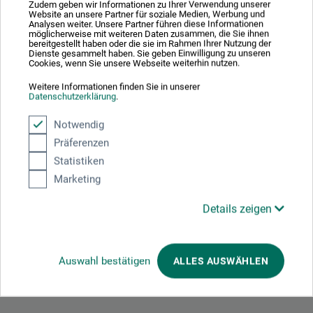
Zudem geben wir Informationen zu Ihrer Verwendung unserer
selbst gemachtem Kreidegrund oder gebrauchsfertigem
Website an unsere Partner für soziale Medien, Werbung und
Gesso. Das Inspirationsthema zeigt, wie spontane Monotypien
Analysen weiter. Unsere Partner führen diese Informationen
möglicherweise mit weiteren Daten zusammen, die Sie ihnen
schneller Skizzen mit Gel-Platten gedruckt werden können, und
bereitgestellt haben oder die sie im Rahmen Ihrer Nutzung der
Dienste gesammelt haben. Sie geben Einwilligung zu unseren
die Hintergrundstory beschäftigt sich mit dem Bronzeguss und
Cookies, wenn Sie unsere Webseite weiterhin nutzen.
seiner Geschichte. Zudem bietet die neue Ausgabe viele
Weitere Informationen finden Sie in unserer
interessante Materialtipps, Ausstellungshinweise und natürlich
Datenschutzerklärung
.
Empfehlungen für schöne Bücher, die auf jedem Gabentisch
willkommen sind.
Notwendig
Präferenzen
Dies alles und noch viel mehr auch online:
Statistiken
Marketing
HIER GEHTS ZUR ONLINE-BLÄTTERAUSGABE
Details zeigen
Auswahl bestätigen
ALLES AUSWÄHLEN
Teilen: