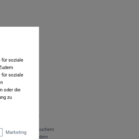
für soziale
. Zudem
für soziale
en
n oder die
ung zu
 20. Mal die Nadeln.
oo-Künstler den Besuchern
Marketing
rekt vor Ort. Unter dem