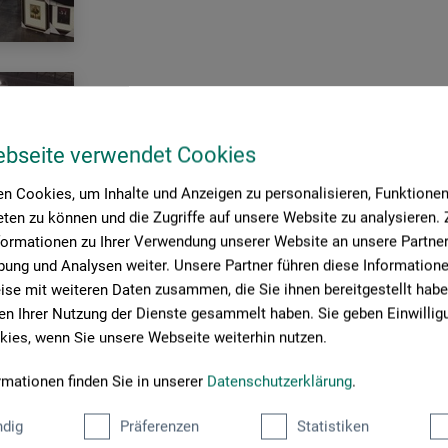
ebseite verwendet Cookies
n Cookies, um Inhalte und Anzeigen zu personalisieren, Funktionen 
ten zu können und die Zugriffe auf unsere Website zu analysieren
formationen zu Ihrer Verwendung unserer Website an unsere Partner 
ung und Analysen weiter. Unsere Partner führen diese Information
se mit weiteren Daten zusammen, die Sie ihnen bereitgestellt habe
n Ihrer Nutzung der Dienste gesammelt haben. Sie geben Einwillig
ies, wenn Sie unsere Webseite weiterhin nutzen.
 12. bis zum 14. Juni in der Dortmunder Westfalenhalle bereits zum
rmationen finden Sie in unserer
Datenschutzerklärung
.
ercing Convention Dortmund standen zahlreiche internationale Tatt
dig
Präferenzen
Statistiken
rund um das Thema zur Verfügung und demonstrierten ihr Können di