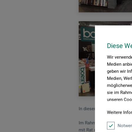
Diese W
Wir verwende
Medien anbie
geben wir In
Medien, Werb
möglicherwei
sie im Rahme
unseren Cook
In diesem Jahr surrten vom
Weitere Info
Im Rahmen der Tattoo & Pi
Notwen
mit Rat und Informationen 