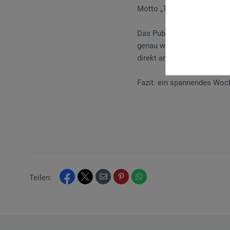
Motto „Think less – creat
Das Publikum profitierte a
genau wissen, welche Künstl
direkt am Stand zum Auspr
Fazit: ein spannendes Woc
Teilen: