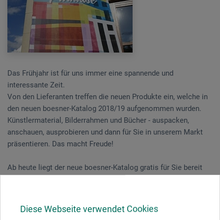
Das Frühjahr ist für uns immer eine spannende und
interessante Zeit.
Von den Lieferanten treffen die neuen Produkte ein, welche in
den neuen boesner-Katalog 2018/19 aufgenommen wurden.
Künstlermaterial, Bilderrahmen und Bücher - auspacken,
anschauen, ausprobieren und dann für Sie in unserem Markt
präsentieren. Das macht Freude!
Ab heute liegt der neue boesner-Katalog gratis für Sie bereit
und die Neuheiten sind für Sie in den Regalen. Lassen Sie sich
inspirieren in Ihrem Freiburger „Artist´s Paradise“
Diese Webseite verwendet Cookies