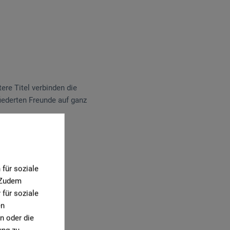
tere Titel verbinden die
fiederten Freunde auf ganz
für soziale
. Zudem
für soziale
en
n oder die