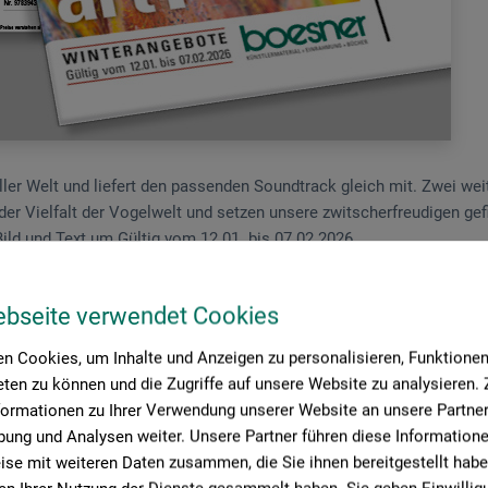
 aller Welt und liefert den passenden Soundtrack gleich mit. Zwei wei
it der Vielfalt der Vogelwelt und setzen unsere zwitscherfreudigen ge
Bild und Text um.
Gültig vom 12.01. bis 07.02.2026.
ebseite verwendet Cookies
n Cookies, um Inhalte und Anzeigen zu personalisieren, Funktionen 
ten zu können und die Zugriffe auf unsere Website zu analysieren
formationen zu Ihrer Verwendung unserer Website an unsere Partner 
ung und Analysen weiter. Unsere Partner führen diese Information
se mit weiteren Daten zusammen, die Sie ihnen bereitgestellt habe