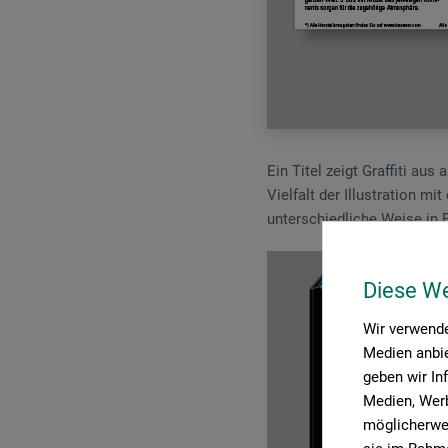
Ein Titel zeigt Graffiti aus
Vielfalt der Illustration m
unterschiedliche Weise in 
Diese W
Wir verwende
Medien anbie
geben wir In
Medien, Werb
möglicherwei