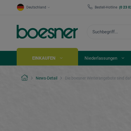
Deutschland
Bestell-Hotline
(0 23 0
EINKAUFEN
Niederlassungen
News-Detail
Die boesner Winterangebote sind da!