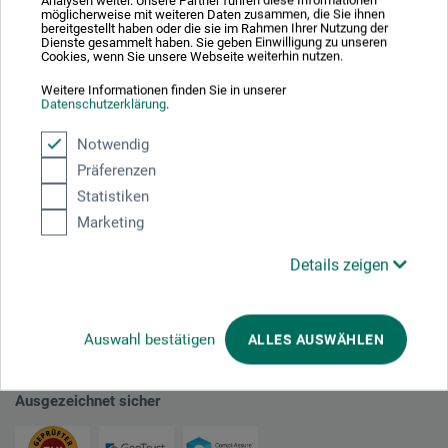
einen mythischen Ort, dessen Reiz im Spiel von Licht, Luft und
möglicherweise mit weiteren Daten zusammen, die Sie ihnen
bereitgestellt haben oder die sie im Rahmen Ihrer Nutzung der
Atmosphäre gründet: in den Wald.
Dienste gesammelt haben. Sie geben Einwilligung zu unseren
Cookies, wenn Sie unsere Webseite weiterhin nutzen.
Wie gewohnt hält die 35. boesnerzeitung viele weitere
Weitere Informationen finden Sie in unserer
Datenschutzerklärung
.
Lichtblicke bereit, von Produkthighlights über unsere beliebten
Kunsträtsel bis hin zu spannenden Buchtipps. Ich wünsche
Notwendig
Ihnen eine unterhaltsame Lektüre.
Präferenzen
Statistiken
Ab sofort ist die aktuelle boesnerzeitung kostenfrei in allen
Marketing
Niederlassungen und im Versand erhältlich.
Details zeigen
Teilen:
Auswahl bestätigen
ALLES AUSWÄHLEN
Ausgezeichnet sicher