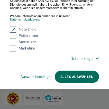
bereitgestellt haben oder die sie im Rahmen Ihrer Nutzung der
Dienste gesammelt haben. Sie geben Einwilligung zu unseren
Cookies, wenn Sie unsere Webseite weiterhin nutzen.
Darüber hinaus erwarten Sie in dieser 30. Ausgabe der
boesnerzeitung viele Tipps für lesenswerte Bücher, zahlreiche
Weitere Informationen finden Sie in unserer
Datenschutzerklärung
.
Material- und Produktideen sowie natürlich unsere beliebten
Kunsträtsel.
Notwendig
Präferenzen
Ab sofort ist die aktuelle boesnerzeitung kostenfrei in allen
Statistiken
derzeit geöffneten Niederlassungen und im Versand erhältlich.
Marketing
Details zeigen
Teilen:
Auswahl bestätigen
ALLES AUSWÄHLEN
Ausgezeichnet sicher