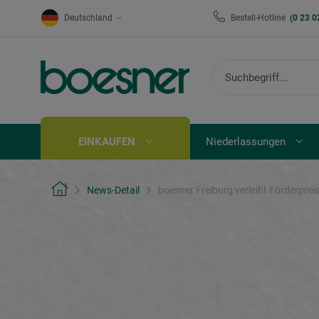
Deutschland
Bestell-Hotline
(0 23 0
EINKAUFEN
Niederlassungen
News-Detail
boesner Freiburg verleiht Förderprei