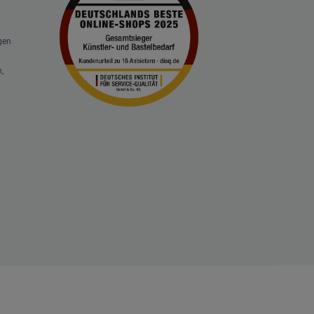
gen
,