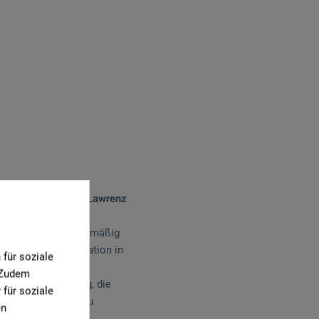
esem Jahr an Julian Lawrenz
n und schreibt regelmäßig
emie für Kommunikation in
für soziale
rer der Freiburger
. Zudem
n der Verantwortung, die
für soziale
und Schülern Mut zu
en