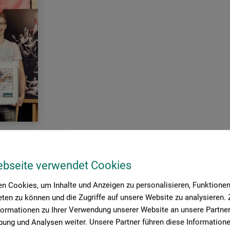
 Preis für hervorragende Leistungen im Freien Zeichnen ging in di
ebseite verwendet Cookies
eit Jahren die künstlerische Ausbildung an Schulen und Hochschule
inrichtungen den boesner Förderpreis aus. Eine davon ist die Akad
n Cookies, um Inhalte und Anzeigen zu personalisieren, Funktionen 
ent im Bereich Ausbildungsförderung hat Frank Brauer, Geschäftsfüh
ten zu können und die Zugriffe auf unsere Website zu analysieren
ftige Gründe: „Als Unternehmen im Dienst der Kunst sehen wir uns i
formationen zu Ihrer Verwendung unserer Website an unsere Partner 
terstützen. Mit dem boesner Förderpreis möchten wir Schülerinnen 
ung und Analysen weiter. Unsere Partner führen diese Information
er Hochschulabschluss einen gestalterischen Beruf zu ergreifen.“