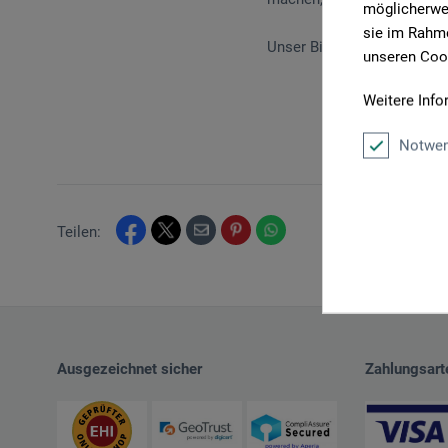
möglicherwei
sie im Rahme
Unser Bild zeigt Schulleite
unseren Cook
Weitere Info
Notwen
Teilen:
Ausgezeichnet sicher
Zahlungsart