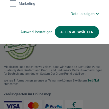
Marketing
Details zeigen
Nachhaltig einkaufen
Auswahl bestätigen
ALLES AUSWÄHLEN
Mit diesem Logo möchten wir zeigen, dass wir Kunde bei Der Grüne Punkt –
Duales System Deutschland GmbH sind und unsere Verkaufsverpackungen
für Deutschland am dualen System Der Grüne Punkt beteiligen.
Weitere Informationen zu unserer Teilnahme können Sie diesem
Zertifikat
entnehmen.
Zahlungsarten im Onlineshop