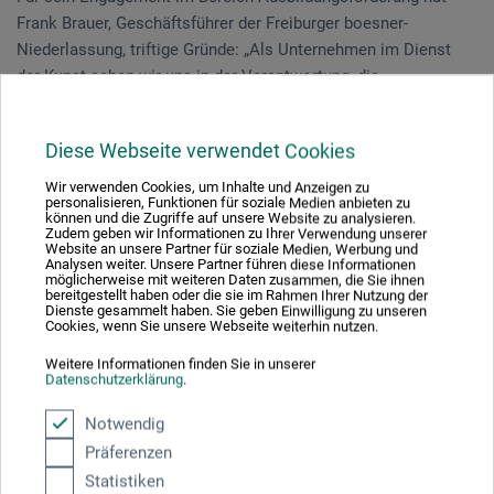
Frank Brauer, Geschäftsführer der Freiburger boesner-
Niederlassung, triftige Gründe: „Als Unternehmen im Dienst
der Kunst sehen wir uns in der Verantwortung, die
pädagogische Arbeit zu unterstützen. Mit dem boesner
Förderpreis möchten wir Schülerinnen und Schülern Mut zu
Diese Webseite verwendet Cookies
machen, nach dem Schul- oder Hochschulabschluss einen
gestalterischen Beruf zu ergreifen.“
Wir verwenden Cookies, um Inhalte und Anzeigen zu
personalisieren, Funktionen für soziale Medien anbieten zu
können und die Zugriffe auf unsere Website zu analysieren.
Unser Bild zeigt Schulleiter Stefan Heß und den
Zudem geben wir Informationen zu Ihrer Verwendung unserer
Website an unsere Partner für soziale Medien, Werbung und
Stellvertretenden Schulleiter Uwe Peters mit der Preisträgerin |
Analysen weiter. Unsere Partner führen diese Informationen
möglicherweise mit weiteren Daten zusammen, die Sie ihnen
Foto: Stefan Johnen
bereitgestellt haben oder die sie im Rahmen Ihrer Nutzung der
Dienste gesammelt haben. Sie geben Einwilligung zu unseren
Cookies, wenn Sie unsere Webseite weiterhin nutzen.
Weitere Informationen finden Sie in unserer
Datenschutzerklärung
.
Teilen:
Notwendig
Präferenzen
Ausgezeichnet sicher
Statistiken