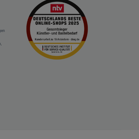
gen
,