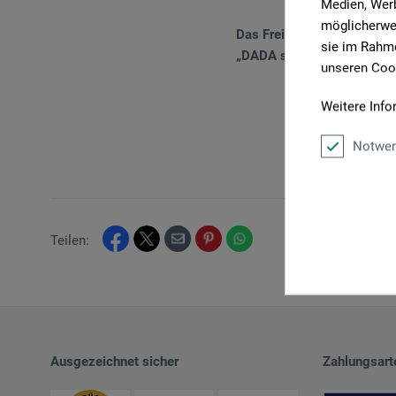
Medien, Werb
möglicherwei
Das Freiburger boesner-Te
sie im Rahme
„DADA siegt!“
unseren Cook
Weitere Info
Notwen
Teilen:
Ausgezeichnet sicher
Zahlungsart