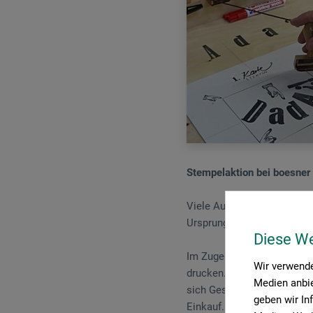
Stempelaktion bei boesner 
Viele Ausdrucksformen in 
Ursprung hatte, nicht denkb
Diese W
Im Zuge unserer Sommer-Ka
Wir verwende
drucken. „Einfach bis zum 2
Medien anbie
sich Geschäftsführer Frank 
geben wir In
Einkauf. Natürlich werden 