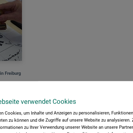
in Freiburg
der heutigen Kunst wären ohne die DADA-Bewegung, welche vor 100 
ar.
ebseite verwendet Cookies
rtenaktion bitten wir unsere Kunden/innen, eine DADA-Karte mit u
n Cookies, um Inhalte und Anzeigen zu personalisieren, Funktionen 
3. Juli vorbeikommen – in unserer Buchabteilung ist das DADA-Pult f
ten zu können und die Zugriffe auf unsere Website zu analysieren
Brauer. Für Ihre Teilnahme erhalten Sie im Monat August eine Gutschr
formationen zu Ihrer Verwendung unserer Website an unsere Partner 
alle Karten an unserer Kundenwand präsentiert.