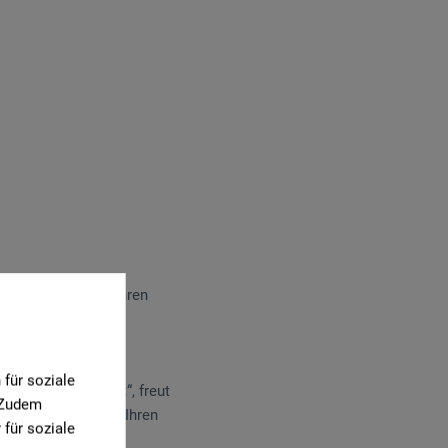
Jahren in Zürich ihren
nseren Stempeln zu
für soziale
ür Sie vorbereitet“, freut
. Zudem
ift über € 5,- auf Ihren
für soziale