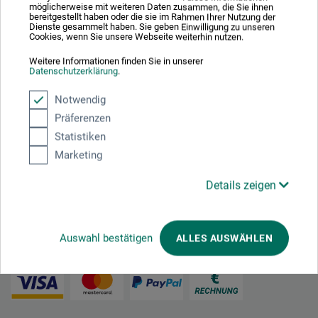
möglicherweise mit weiteren Daten zusammen, die Sie ihnen
bereitgestellt haben oder die sie im Rahmen Ihrer Nutzung der
Dienste gesammelt haben. Sie geben Einwilligung zu unseren
Cookies, wenn Sie unsere Webseite weiterhin nutzen.
Nachhaltig einkaufen
Weitere Informationen finden Sie in unserer
Datenschutzerklärung
.
Notwendig
Präferenzen
Statistiken
Marketing
Mit diesem Logo möchten wir zeigen, dass wir Kunde bei Der Grüne Punkt –
Duales System Deutschland GmbH sind und unsere Verkaufsverpackungen
Details zeigen
für Deutschland am dualen System Der Grüne Punkt beteiligen.
Weitere Informationen zu unserer Teilnahme können Sie diesem
Zertifikat
entnehmen.
Auswahl bestätigen
ALLES AUSWÄHLEN
Zahlungsarten im Onlineshop