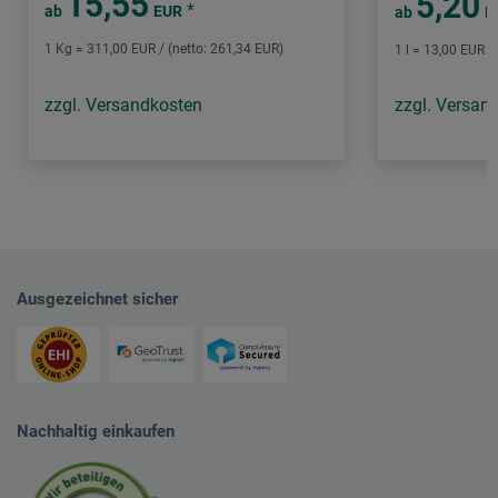
15,55
5,20
*
ab
EUR
ab
E
1 Kg = 311,00 EUR / (netto: 261,34 EUR)
1 l = 13,00 EUR /
zzgl. Versandkosten
zzgl. Versan
Ausgezeichnet sicher
Nachhaltig einkaufen