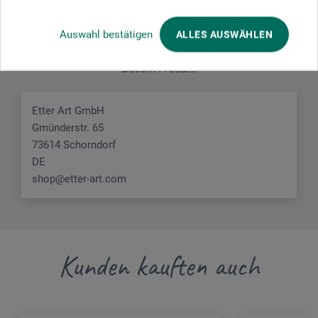
Hersteller-Kontakt
Auswahl bestätigen
ALLES AUSWÄHLEN
Hier finden Sie die Kontaktdaten des Herstellers zu
diesem Produkt.
Etter Art GmbH
Gmünderstr. 65
73614 Schorndorf
DE
shop@etter-art.com
Kunden kauften auch