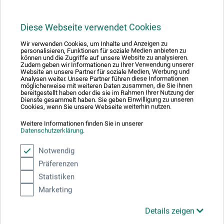
Sicherheitsdatenblatt
DE_Etter-Art_Mastercast-1-2-1_RMC121SETx_04-2023.pdf
Diese Webseite verwendet Cookies
Wir verwenden Cookies, um Inhalte und Anzeigen zu
personalisieren, Funktionen für soziale Medien anbieten zu
können und die Zugriffe auf unsere Website zu analysieren.
Zudem geben wir Informationen zu Ihrer Verwendung unserer
Website an unsere Partner für soziale Medien, Werbung und
Analysen weiter. Unsere Partner führen diese Informationen
möglicherweise mit weiteren Daten zusammen, die Sie ihnen
bereitgestellt haben oder die sie im Rahmen Ihrer Nutzung der
Produktbewertungen (0)
Dienste gesammelt haben. Sie geben Einwilligung zu unseren
Cookies, wenn Sie unsere Webseite weiterhin nutzen.
Weitere Informationen finden Sie in unserer
Datenschutzerklärung
Schreiben Sie die erste Bewertung zu diesem Produkt
.
Notwendig
JETZT PRODUKT BEWERTEN
Präferenzen
Statistiken
Marketing
Details zeigen