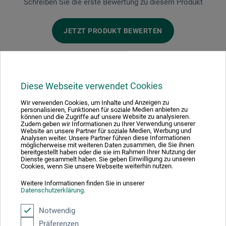
Schreiben Sie die erste Bewertung zu diesem Produkt
JETZT PRODUKT BEWERTEN
Diese Webseite verwendet Cookies
Hersteller-Kontakt
Wir verwenden Cookies, um Inhalte und Anzeigen zu
personalisieren, Funktionen für soziale Medien anbieten zu
können und die Zugriffe auf unsere Website zu analysieren.
Zudem geben wir Informationen zu Ihrer Verwendung unserer
Website an unsere Partner für soziale Medien, Werbung und
Hier finden Sie die Kontaktdaten des Herstellers zu
Analysen weiter. Unsere Partner führen diese Informationen
diesem Produkt.
möglicherweise mit weiteren Daten zusammen, die Sie ihnen
bereitgestellt haben oder die sie im Rahmen Ihrer Nutzung der
Dienste gesammelt haben. Sie geben Einwilligung zu unseren
Cookies, wenn Sie unsere Webseite weiterhin nutzen.
Till Tolkemitt GmbH
Weitere Informationen finden Sie in unserer
Leipziger Str. 54
Datenschutzerklärung
.
10117 Berlin
Notwendig
Präferenzen