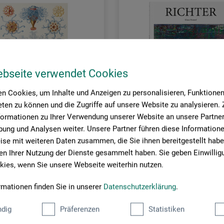
ebseite verwendet Cookies
n Cookies, um Inhalte und Anzeigen zu personalisieren, Funktionen 
ten zu können und die Zugriffe auf unsere Website zu analysieren
formationen zu Ihrer Verwendung unserer Website an unsere Partner 
ung und Analysen weiter. Unsere Partner führen diese Information
se mit weiteren Daten zusammen, die Sie ihnen bereitgestellt habe
rlag
Taschen Verlag
n Ihrer Nutzung der Dienste gesammelt haben. Sie geben Einwillig
ies, wenn Sie unsere Webseite weiterhin nutzen.
eckel
Richter
rmationen finden Sie in unserer
Datenschutzerklärung
.
0
15,00
dig
Präferenzen
Statistiken
*
*
EUR
EUR