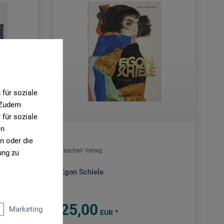
für soziale
. Zudem
für soziale
en
n oder die
Taschen Verlag
ung zu
Egon Schiele
25,00
Marketing
*
EUR