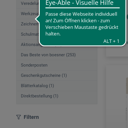
Veredelungstechniken (83)
Werkzeuge (167)
25,0
Zeichnen (580)
Schulmaterial (195)
zzgl. Ve
Aktionsangebote (29)
Das Beste von boesner (253)
Sonderposten
Geschenkgutscheine (1)
Blätterkatalog (1)
Direktbestellung (1)
Filtern