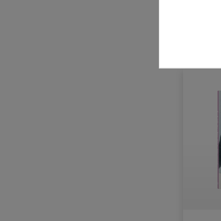
Laurence King Verlag
Leykam Verlag
zzgl. Ve
Midas Verlag
MMKoehn Verlag
Modo Verlag
NZZ libro
Parkstone International
Phaidon Verlag
Prestel Verlag
Schirmer/Mosel Verlag
Schwabe Verlag
Strzelecki Books
Suhrkamp Verlag