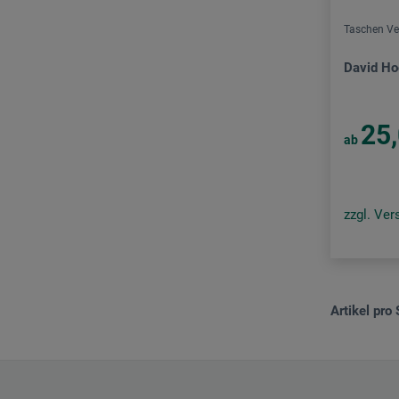
Taschen Verlag
Taschen Ve
The Green Box
David H
Verlag Bernd Detsch
Verlag C. H. Beck
25
ab
Verlag der Streusandbüchse
Verlag Kettler
Verlag Scheidegger & Spiess
zzgl. Ve
Waldkirch Verlag
Artikel pro 