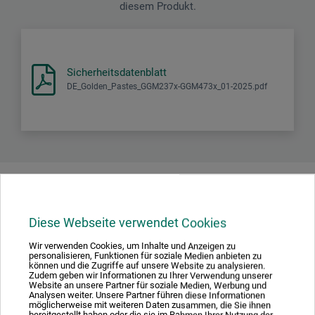
diesem Produkt.
Sicherheitsdatenblatt
DE_Golden_Pastes_GGM237x-GGM473x_01-2025.pdf
Produktbewertungen (0)
Diese Webseite verwendet Cookies
Schreiben Sie die erste Bewertung zu diesem Produkt
Wir verwenden Cookies, um Inhalte und Anzeigen zu
personalisieren, Funktionen für soziale Medien anbieten zu
können und die Zugriffe auf unsere Website zu analysieren.
Zudem geben wir Informationen zu Ihrer Verwendung unserer
JETZT PRODUKT BEWERTEN
Website an unsere Partner für soziale Medien, Werbung und
Analysen weiter. Unsere Partner führen diese Informationen
möglicherweise mit weiteren Daten zusammen, die Sie ihnen
bereitgestellt haben oder die sie im Rahmen Ihrer Nutzung der