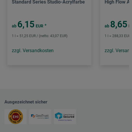
Standard Series Studio-Acrylfarbe
High Flow Ac
6,15
8,65
*
ab
EUR
ab
E
1 l = 51,25 EUR / (netto: 43,07 EUR)
1 l = 288,33 EUR 
zzgl. Versandkosten
zzgl. Versan
Ausgezeichnet sicher