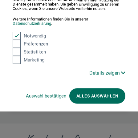
Dienste gesammelt haben. Sie geben Einwilligung zu unseren
Cookies, wenn Sie unsere Webseite weiterhin nutzen.
Weitere Informationen finden Sie in unserer
Datenschutzerklärung
.
Hersteller-Kontakt
Notwendig
Präferenzen
Hier finden Sie die Kontaktdaten des Herstellers zu
Statistiken
diesem Produkt.
Marketing
Royal Talens
Details zeigen
P.O. Box 4
7300 Apeldoorn
NL
Auswahl bestätigen
ALLES AUSWÄHLEN
info@royaltalens.com