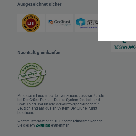
Ausgezeichnet sicher
Zahlungsart
Nachhaltig einkaufen
Mit diesem Logo möchten wir zeigen, dass wir Kunde
bei Der Grüne Punkt – Duales System Deutschland
GmbH sind und unsere Verkaufsverpackungen für
Deutschland am dualen System Der Grüne Punkt
beteiligen.
Weitere Informationen zu unserer Teilnahme können
Sie diesem
Zertifikat
entnehmen.