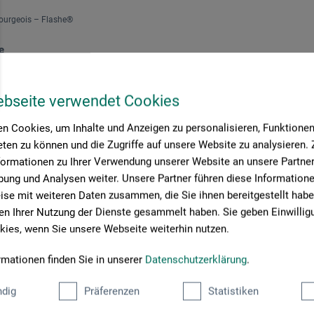
Bourgeois – Flashe®
e
98
ebseite verwendet Cookies
*
EUR
n Cookies, um Inhalte und Anzeigen zu personalisieren, Funktionen 
 EUR / (netto: 67,09 EUR)
ten zu können und die Zugriffe auf unsere Website zu analysieren
formationen zu Ihrer Verwendung unserer Website an unsere Partner 
rsandkosten
ung und Analysen weiter. Unsere Partner führen diese Information
se mit weiteren Daten zusammen, die Sie ihnen bereitgestellt habe
n Ihrer Nutzung der Dienste gesammelt haben. Sie geben Einwillig
ies, wenn Sie unsere Webseite weiterhin nutzen.
Seite:
rmationen finden Sie in unserer
Datenschutzerklärung
.
dig
Präferenzen
Statistiken