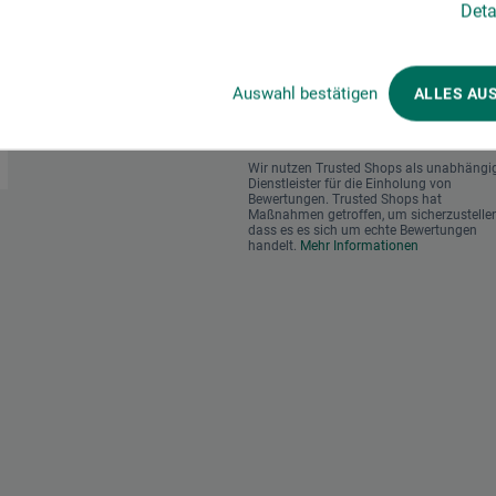
Deta
en im Onlineshop
Das sagen unsere Kunden
Auswahl bestätigen
ALLES AU
Wir nutzen Trusted Shops als unabhängi
Dienstleister für die Einholung von
Bewertungen. Trusted Shops hat
Maßnahmen getroffen, um sicherzustellen
dass es es sich um echte Bewertungen
handelt.
Mehr Informationen