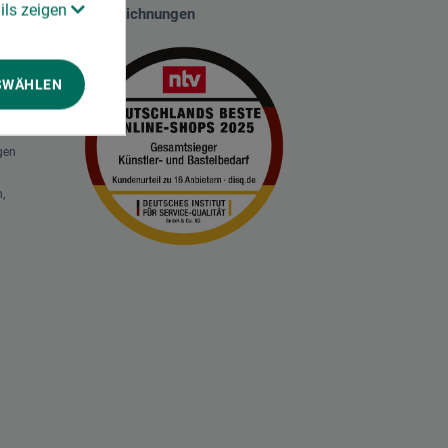
ils zeigen
Auszeichnungen
SWÄHLEN
gen
,