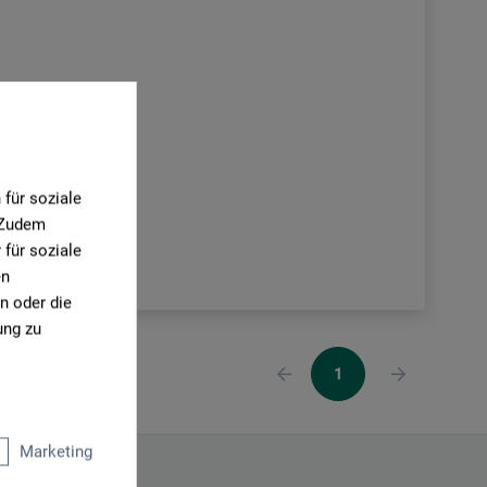
für soziale
. Zudem
für soziale
en
n oder die
ung zu
1
Marketing