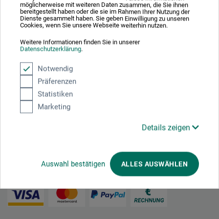
möglicherweise mit weiteren Daten zusammen, die Sie ihnen
bereitgestellt haben oder die sie im Rahmen Ihrer Nutzung der
Dienste gesammelt haben. Sie geben Einwilligung zu unseren
Cookies, wenn Sie unsere Webseite weiterhin nutzen.
Nachhaltig einkaufen
Weitere Informationen finden Sie in unserer
Datenschutzerklärung
.
Notwendig
Präferenzen
Statistiken
Marketing
Mit diesem Logo möchten wir zeigen, dass wir Kunde bei Der Grüne Punkt –
Duales System Deutschland GmbH sind und unsere Verkaufsverpackungen
Details zeigen
für Deutschland am dualen System Der Grüne Punkt beteiligen.
Weitere Informationen zu unserer Teilnahme können Sie diesem
Zertifikat
entnehmen.
Auswahl bestätigen
ALLES AUSWÄHLEN
Zahlungsarten im Onlineshop