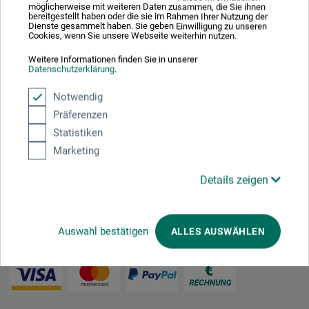
möglicherweise mit weiteren Daten zusammen, die Sie ihnen
bereitgestellt haben oder die sie im Rahmen Ihrer Nutzung der
Dienste gesammelt haben. Sie geben Einwilligung zu unseren
Cookies, wenn Sie unsere Webseite weiterhin nutzen.
Nachhaltig einkaufen
Weitere Informationen finden Sie in unserer
Datenschutzerklärung
.
Notwendig
Präferenzen
Statistiken
Marketing
Mit diesem Logo möchten wir zeigen, dass wir Kunde bei Der Grüne Punkt –
Duales System Deutschland GmbH sind und unsere Verkaufsverpackungen
Details zeigen
für Deutschland am dualen System Der Grüne Punkt beteiligen.
Weitere Informationen zu unserer Teilnahme können Sie diesem
Zertifikat
entnehmen.
Auswahl bestätigen
ALLES AUSWÄHLEN
Zahlungsarten im Onlineshop