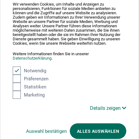
Wir verwenden Cookies, um Inhalte und Anzeigen zu
Weitere Informationen zu unserer Teilnahme können Sie diesem
Zertifikat
personalisieren, Funktionen für soziale Medien anbieten zu
entnehmen.
können und die Zugriffe auf unsere Website zu analysieren.
Zudem geben wir Informationen zu Ihrer Verwendung unserer
Website an unsere Partner für soziale Medien, Werbung und
Zahlungsarten im Onlineshop
Analysen weiter. Unsere Partner führen diese Informationen
möglicherweise mit weiteren Daten zusammen, die Sie ihnen
bereitgestellt haben oder die sie im Rahmen Ihrer Nutzung der
Dienste gesammelt haben. Sie geben Einwilligung zu unseren
Cookies, wenn Sie unsere Webseite weiterhin nutzen.
Weitere Informationen finden Sie in unserer
Datenschutzerklärung
.
Das sagen unsere Kunden
Notwendig
Präferenzen
Statistiken
Marketing
Details zeigen
Wir nutzen Trusted Shops als unabhängigen Dienstleister für die Einholung
von Bewertungen. Trusted Shops hat Maßnahmen getroffen, um
Auswahl bestätigen
ALLES AUSWÄHLEN
sicherzustellen, dass es es sich um echte Bewertungen handelt.
Mehr
Informationen