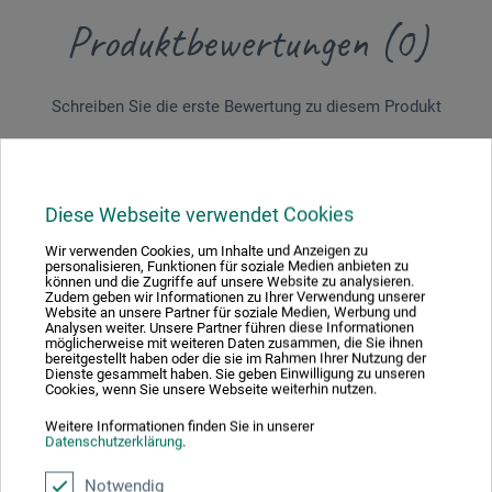
Produktbewertungen (0)
Schreiben Sie die erste Bewertung zu diesem Produkt
JETZT PRODUKT BEWERTEN
Diese Webseite verwendet Cookies
Wir verwenden Cookies, um Inhalte und Anzeigen zu
personalisieren, Funktionen für soziale Medien anbieten zu
können und die Zugriffe auf unsere Website zu analysieren.
Zudem geben wir Informationen zu Ihrer Verwendung unserer
Website an unsere Partner für soziale Medien, Werbung und
Hersteller-Kontakt
Analysen weiter. Unsere Partner führen diese Informationen
möglicherweise mit weiteren Daten zusammen, die Sie ihnen
bereitgestellt haben oder die sie im Rahmen Ihrer Nutzung der
Dienste gesammelt haben. Sie geben Einwilligung zu unseren
Hier finden Sie die Kontaktdaten des Herstellers zu
Cookies, wenn Sie unsere Webseite weiterhin nutzen.
diesem Produkt.
Weitere Informationen finden Sie in unserer
Datenschutzerklärung
.
W. Kohlhammer GmbH
Notwendig