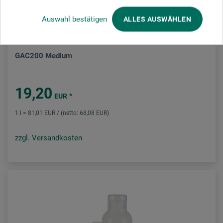
Auswahl bestätigen
ALLES AUSWÄHLEN
Golden
GAC200 Medium
19,20
*
EUR
1 l = 81,01 EUR / (netto: 68,08 EUR)
zzgl. Versandkosten