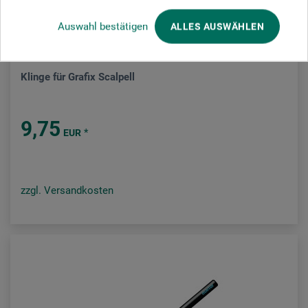
Auswahl bestätigen
ALLES AUSWÄHLEN
Martor
Klinge für Grafix Scalpell
9,75
*
EUR
zzgl. Versandkosten