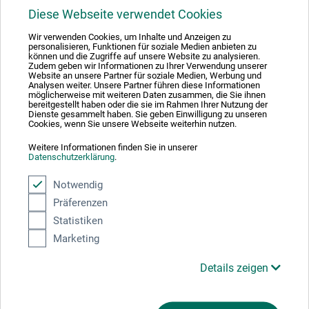
Diese Webseite verwendet Cookies
Mit diesem Logo möchten wir zeigen, dass wir Kunde bei Der Grüne Punkt –
Wir verwenden Cookies, um Inhalte und Anzeigen zu
Duales System Deutschland GmbH sind und unsere Verkaufsverpackungen
personalisieren, Funktionen für soziale Medien anbieten zu
für Deutschland am dualen System Der Grüne Punkt beteiligen.
können und die Zugriffe auf unsere Website zu analysieren.
Zudem geben wir Informationen zu Ihrer Verwendung unserer
Weitere Informationen zu unserer Teilnahme können Sie diesem
Zertifikat
Website an unsere Partner für soziale Medien, Werbung und
entnehmen.
Analysen weiter. Unsere Partner führen diese Informationen
möglicherweise mit weiteren Daten zusammen, die Sie ihnen
bereitgestellt haben oder die sie im Rahmen Ihrer Nutzung der
Zahlungsarten im Onlineshop
Dienste gesammelt haben. Sie geben Einwilligung zu unseren
Cookies, wenn Sie unsere Webseite weiterhin nutzen.
Weitere Informationen finden Sie in unserer
Datenschutzerklärung
.
Notwendig
Das sagen unsere Kunden
Präferenzen
Statistiken
Marketing
Details zeigen