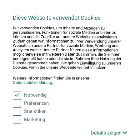
diesem Produkt.
Diese Webseite verwendet Cookies
Schwarzacher Werkstätten
Wir verwenden Cookies, um Inhalte und Anzeigen zu
personalisieren, Funktionen für soziale Medien anbieten zu
Schwanheimer Str. 23
können und die Zugriffe auf unsere Website zu analysieren.
Zudem geben wir Informationen zu Ihrer Verwendung unserer
Website an unsere Partner für soziale Medien, Werbung und
74869 Schwarzach
Analysen weiter. Unsere Partner führen diese Informationen
möglicherweise mit weiteren Daten zusammen, die Sie ihnen
bereitgestellt haben oder die sie im Rahmen Ihrer Nutzung der
Dienste gesammelt haben. Sie geben Einwilligung zu unseren
DEUTSCHLAND
Cookies, wenn Sie unsere Webseite weiterhin nutzen.
Weitere Informationen finden Sie in unserer
melanie.wilhelm@johannes-diakonie.de
Datenschutzerklärung
.
Notwendig
Präferenzen
Statistiken
Kunden kauften auch
Marketing
Details zeigen