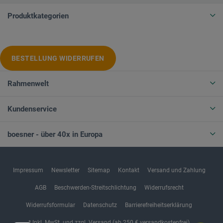
Produktkategorien
BESTELLUNG WIDERRUFEN
Rahmenwelt
Kundenservice
boesner - über 40x in Europa
Impressum
Newsletter
Sitemap
Kontakt
Versand und Zahlung
AGB
Beschwerden-Streitschlichtung
Widerrufsrecht
Widerrufsformular
Datenschutz
Barrierefreiheitserklärung
* Inkl. MwSt. und zzgl. Versand (ab 250 € versandkostenfrei)