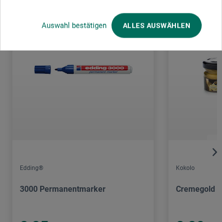
Auswahl bestätigen
ALLES AUSWÄHLEN
Edding®
Kokolo
3000 Permanentmarker
Cremegold