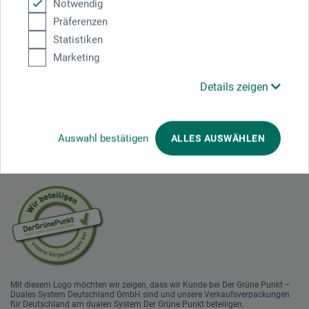
Notwendig
1
Präferenzen
Statistiken
Marketing
Ausgezeichnet sicher
Details zeigen
Auswahl bestätigen
ALLES AUSWÄHLEN
Nachhaltig einkaufen
Mit diesem Logo möchten wir zeigen, dass wir Kunde bei Der Grüne Punkt –
Duales System Deutschland GmbH sind und unsere Verkaufsverpackungen
für Deutschland am dualen System Der Grüne Punkt beteiligen.