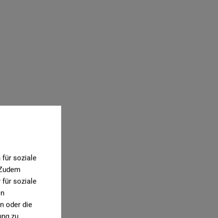
für soziale
. Zudem
für soziale
en
n oder die
ung zu