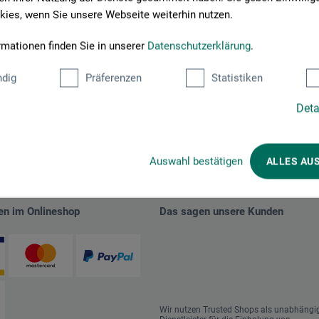
ies, wenn Sie unsere Webseite weiterhin nutzen.
rmationen finden Sie in unserer
Datenschutzerklärung
.
dig
Präferenzen
Statistiken
Deta
Auswahl bestätigen
ALLES AU
en im Onlineshop
Das sagen unsere Kunden
Wir nutzen Trusted Shops als unabhängi