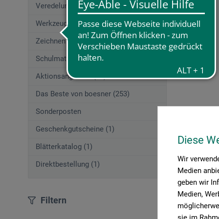
Veredelungstechniken (83)
Werkzeuge (167)
Zeichnen (580)
Schulmaterial (195)
Aktionsangebote (29)
Das Beste von boesner (253)
Sonderposten
Geschenkgutscheine (1)
Diese W
Blätterkatalog (1)
Wir verwende
Direktbestellung (1)
Medien anbie
geben wir In
Medien, Werb
Filtern
möglicherwei
sie im Rahme