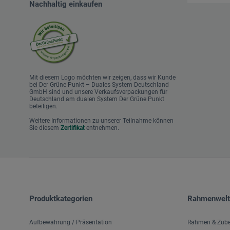
Nachhaltig einkaufen
Mit diesem Logo möchten wir zeigen, dass wir Kunde
bei Der Grüne Punkt – Duales System Deutschland
GmbH sind und unsere Verkaufsverpackungen für
Deutschland am dualen System Der Grüne Punkt
beteiligen.
Weitere Informationen zu unserer Teilnahme können
Sie diesem
Zertifikat
entnehmen.
Produktkategorien
Rahmenwelt
Aufbewahrung / Präsentation
Rahmen & Zub