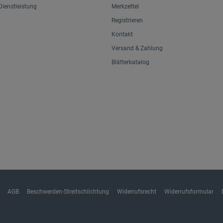
ienstleistung
Merkzettel
Registrieren
Kontakt
Versand & Zahlung
Blätterkatalog
AGB
Beschwerden-Streitschlichtung
Widerrufsrecht
Widerrufsformular