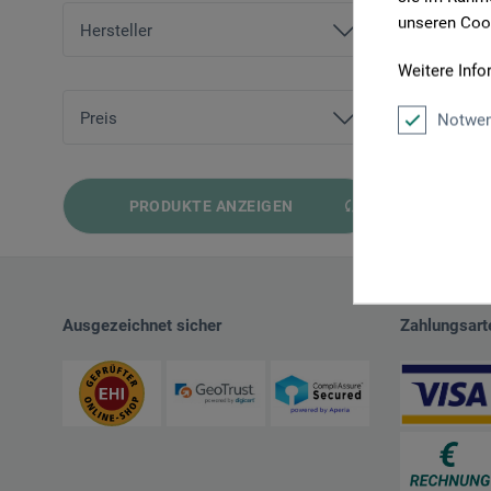
unseren Cook
Hersteller
Weitere Info
Prestel Verlag
Taschen Verlag
Preis
Notwen
Verlag Hermann Schmidt
von
0,90 EUR
bis
49,00 EUR
PRODUKTE ANZEIGEN
Ausgezeichnet sicher
Zahlungsart