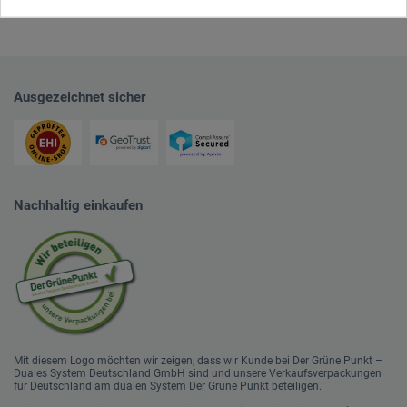
Ausgezeichnet sicher
Nachhaltig einkaufen
Mit diesem Logo möchten wir zeigen, dass wir Kunde bei Der Grüne Punkt –
Duales System Deutschland GmbH sind und unsere Verkaufsverpackungen
für Deutschland am dualen System Der Grüne Punkt beteiligen.