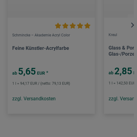
Kreul
Schmincke – Akademie Acryl Color
Glass & Porc
Feine Künstler-Acrylfarbe
Glas-/Porzel
2,85
5,65
*
ab
E
ab
EUR
1 l = 142,50 EUR 
1 l = 94,17 EUR / (netto: 79,13 EUR)
zzgl. Versandkosten
zzgl. Versan