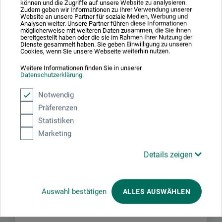
können und die Zugriffe auf unsere Website zu analysieren.
Zudem geben wir Informationen zu Ihrer Verwendung unserer
Website an unsere Partner für soziale Medien, Werbung und
Schreiben Sie die erste Bewertung zu diesem Produkt
Analysen weiter. Unsere Partner führen diese Informationen
möglicherweise mit weiteren Daten zusammen, die Sie ihnen
bereitgestellt haben oder die sie im Rahmen Ihrer Nutzung der
Dienste gesammelt haben. Sie geben Einwilligung zu unseren
JETZT PRODUKT BEWERTEN
Cookies, wenn Sie unsere Webseite weiterhin nutzen.
Weitere Informationen finden Sie in unserer
Datenschutzerklärung
.
Notwendig
Präferenzen
Hersteller-Kontakt
Statistiken
Marketing
Hier finden Sie die Kontaktdaten des Herstellers zu
Details zeigen
diesem Produkt.
C. Kreul GmbH & Co. KG
Auswahl bestätigen
ALLES AUSWÄHLEN
Carl-Kreul-Str. 2
91352 Hallerndorf