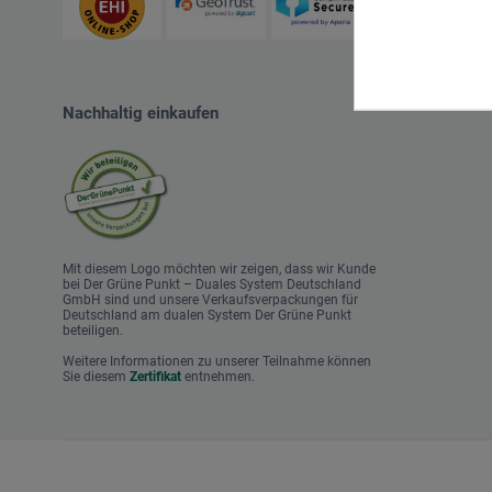
Nachhaltig einkaufen
Mit diesem Logo möchten wir zeigen, dass wir Kunde
bei Der Grüne Punkt – Duales System Deutschland
GmbH sind und unsere Verkaufsverpackungen für
Deutschland am dualen System Der Grüne Punkt
beteiligen.
Weitere Informationen zu unserer Teilnahme können
Sie diesem
Zertifikat
entnehmen.