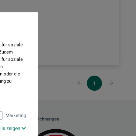
für soziale
. Zudem
für soziale
en
n oder die
ung zu
1
Marketing
Auszeichnungen
ils zeigen