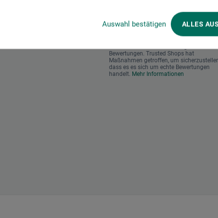
Auswahl bestätigen
ALLES AU
Wir nutzen Trusted Shops als unabhängi
Dienstleister für die Einholung von
Bewertungen. Trusted Shops hat
Maßnahmen getroffen, um sicherzustellen
dass es es sich um echte Bewertungen
handelt.
Mehr Informationen