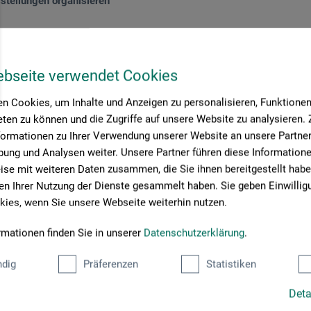
stellungen organisieren
0
*
EUR
ebseite verwendet Cookies
n Cookies, um Inhalte und Anzeigen zu personalisieren, Funktionen 
rsandkosten
ten zu können und die Zugriffe auf unsere Website zu analysieren
formationen zu Ihrer Verwendung unserer Website an unsere Partner 
ung und Analysen weiter. Unsere Partner führen diese Information
se mit weiteren Daten zusammen, die Sie ihnen bereitgestellt habe
n Ihrer Nutzung der Dienste gesammelt haben. Sie geben Einwillig
Seite:
ies, wenn Sie unsere Webseite weiterhin nutzen.
rmationen finden Sie in unserer
Datenschutzerklärung
.
dig
Präferenzen
Statistiken
en im Onlineshop
Das sagen unsere Kunden
Deta