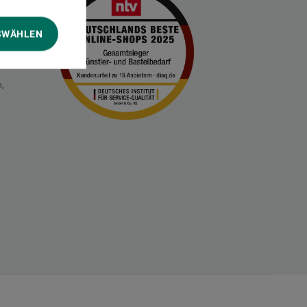
SWÄHLEN
gen
,