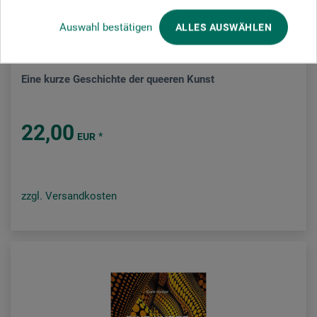
Auswahl bestätigen
ALLES AUSWÄHLEN
Laurence King Verlag
Eine kurze Geschichte der queeren Kunst
22,00
*
EUR
zzgl. Versandkosten