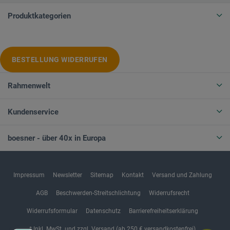
Produktkategorien
BESTELLUNG WIDERRUFEN
Rahmenwelt
Kundenservice
boesner - über 40x in Europa
Impressum
Newsletter
Sitemap
Kontakt
Versand und Zahlung
AGB
Beschwerden-Streitschlichtung
Widerrufsrecht
Widerrufsformular
Datenschutz
Barrierefreiheitserklärung
* Inkl. MwSt. und zzgl. Versand (ab 250 € versandkostenfrei)