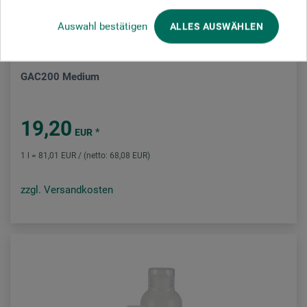
Auswahl bestätigen
ALLES AUSWÄHLEN
Golden
GAC200 Medium
19,20
*
EUR
1 l = 81,01 EUR / (netto: 68,08 EUR)
zzgl. Versandkosten