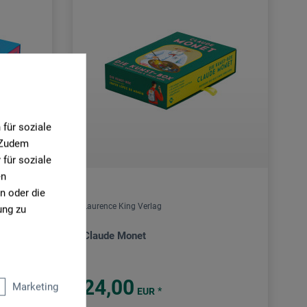
für soziale
. Zudem
für soziale
en
n oder die
Laurence King Verlag
ung zu
Claude Monet
24,00
Marketing
*
EUR