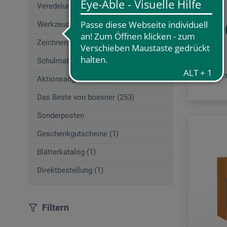
Veredelungstechniken (83)
Werkzeuge (167)
15,9
Zeichnen (580)
Schulmaterial (195)
zzgl. Ve
Aktionsangebote (29)
Das Beste von boesner (253)
Sonderposten
Geschenkgutscheine (1)
Blätterkatalog (1)
Direktbestellung (1)
Filtern