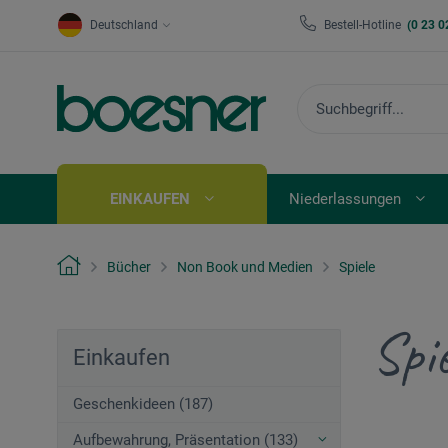
Deutschland
Bestell-Hotline
(0 23 0
EINKAUFEN
Niederlassungen
Bücher
Non Book und Medien
Spiele
Spie
Einkaufen
Geschenkideen (187)
Aufbewahrung, Präsentation (133)