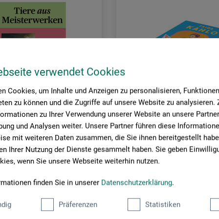
ebseite verwendet Cookies
n Cookies, um Inhalte und Anzeigen zu personalisieren, Funktionen 
ten zu können und die Zugriffe auf unsere Website zu analysieren
formationen zu Ihrer Verwendung unserer Website an unsere Partner 
ung und Analysen weiter. Unsere Partner führen diese Information
se mit weiteren Daten zusammen, die Sie ihnen bereitgestellt habe
ing Verlag
Laurence King Verlag
n Ihrer Nutzung der Dienste gesammelt haben. Sie geben Einwillig
ies, wenn Sie unsere Webseite weiterhin nutzen.
s Meisterwerken
Frida Kahlo
rmationen finden Sie in unserer
Datenschutzerklärung
.
0
24,00
dig
Präferenzen
Statistiken
*
*
EUR
EUR