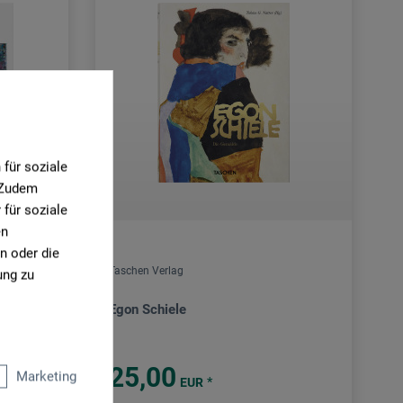
für soziale
. Zudem
für soziale
en
n oder die
Taschen Verlag
ung zu
Egon Schiele
25,00
Marketing
*
EUR