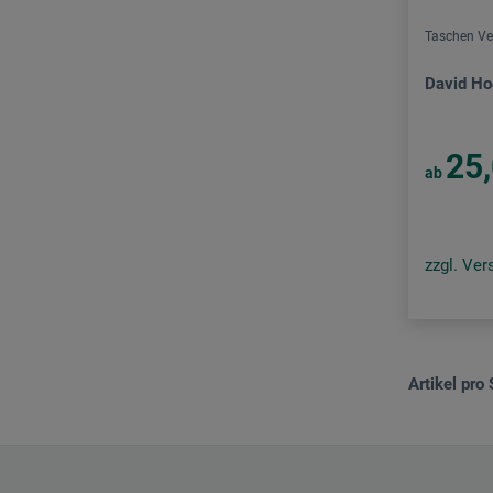
Taschen Verlag
Taschen Ve
The Green Box
David H
Verlag Bernd Detsch
Verlag C. H. Beck
25
ab
Verlag der Streusandbüchse
Verlag Kettler
Verlag Scheidegger & Spiess
zzgl. Ve
Waldkirch Verlag
Artikel pro 