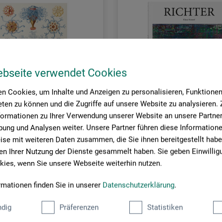
ebseite verwendet Cookies
n Cookies, um Inhalte und Anzeigen zu personalisieren, Funktionen 
ten zu können und die Zugriffe auf unsere Website zu analysieren
formationen zu Ihrer Verwendung unserer Website an unsere Partner 
ung und Analysen weiter. Unsere Partner führen diese Information
se mit weiteren Daten zusammen, die Sie ihnen bereitgestellt habe
rlag
Taschen Verlag
n Ihrer Nutzung der Dienste gesammelt haben. Sie geben Einwillig
ies, wenn Sie unsere Webseite weiterhin nutzen.
eckel
Richter
rmationen finden Sie in unserer
Datenschutzerklärung
.
0
15,00
dig
Präferenzen
Statistiken
*
*
EUR
EUR