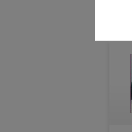
Laurence King Verlag
Leykam Verlag
zzgl. Ve
Midas Verlag
MMKoehn Verlag
Modo Verlag
NZZ libro
Parkstone International
Phaidon Verlag
Prestel Verlag
Schirmer/Mosel Verlag
Schwabe Verlag
Strzelecki Books
Suhrkamp Verlag