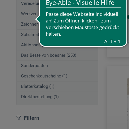
Veredelungstechniken (83)
Werkzeuge (167)
25,0
Zeichnen (580)
Schulmaterial (195)
zzgl. Ve
Aktionsangebote (29)
Das Beste von boesner (253)
Sonderposten
Geschenkgutscheine (1)
Blätterkatalog (1)
Direktbestellung (1)
Filtern